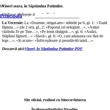
Vineri seara, în Săptămîna Patimilor.
Slujba se săvîrșește doar din Triod.
Principală
La Vecernie:
La «Doamne, strigat-am»: stihirile pe 6, gl. 1: «Toată
făptura…» (de 2 ori), gl., 2: «Poporul cel nelegiuit…», «Astăzi
văzîndu-Te pe Tine…», «Pe lemn răstignit…», gl. 6: «Astăzi,
Stăpînul făpturii…» «Slavă», gl. 6: «O, cum adunarea cea fără de
lege…», «Și acum»: «Înfricoșătoare și preaslăvită taină…».
Descarcă aici:
Vineri, în Săptămîna Patimilor PDF
Site oficial, realizat cu binecuvîntarea
Înaltpreasfințitului Nicodim,