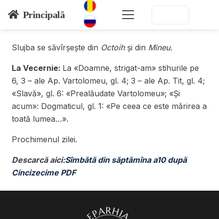
Principală
Slujba se săvîrșește din
Octoih
și din
Mineu.
La Vecernie:
La «Doamne, strigat-am» stihurile pe
6, 3 – ale Ap. Vartolomeu, gl. 4; 3 – ale Ap. Tit, gl. 4;
«Slavă», gl. 6: «Prealăudate Vartolomeu»; «Și
acum»: Dogmaticul, gl. 1: «Pe ceea ce este mărirea a
toată lumea…».
Prochimenul zilei.
Descarcă aici:
Sîmbătă din săptămîna a10 după
Cincizecime PDF