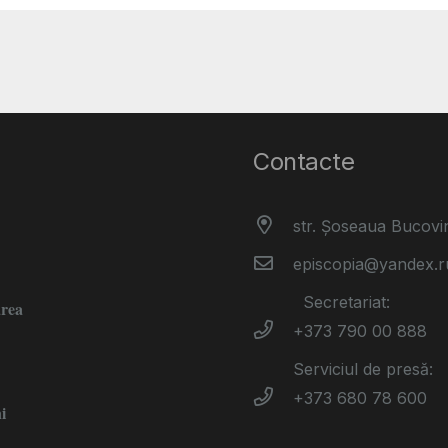
Contacte
str. Șoseaua Bucovi
episcopia@yandex.r
Secretariat:
area
+373 790 00 888
Serviciul de presă:
+373 680 78 600
i