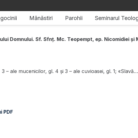
gocinii
Mănăstiri
Parohii
Seminarul Teolog
lui Domnului. Sf. Sfnț. Mc. Teopempt, ep. Nicomidiei și M
 – ale mucenicilor, gl. 4 și 3 – ale cuvioasei, gl. 1; «Slavă…
ui PDF