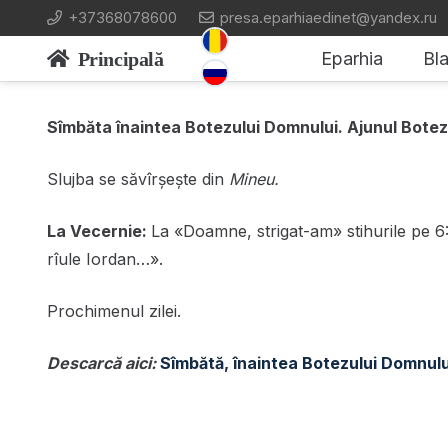
+37368078600
presa.eparhiaedinet@yandex.ru
Principală
Eparhia
Bla
Sîmbăta înaintea Botezului Domnului. Ajunul Botezu
Slujba se săvîrșește din
Mineu.
La Vecernie:
La «Doamne, strigat-am» stihurile pe 6: 3
rîule Iordan…».
Prochimenul zilei.
Descarcă aici:
Sîmbătă, înaintea Botezului Domnul