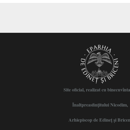
Site oficial, realizat cu binecuvînt
Înaltpreasfințitului Nicodim,
Arhiepiscop de Edineţ şi Bricen