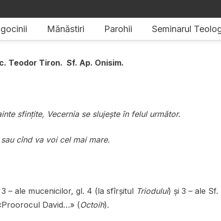
gocinii
Mănăstiri
Parohii
Seminarul Teolog
Mc. Teodor Tiron.
Sf. Ap. Onisim.
inte sfințite, Vecernia se slujește în felul următor.
ă sau cînd va voi cel mai mare.
3 – ale mucenicilor, gl. 4 (la sfîrșitul
Triodului
) și 3 – ale Sf
 «Proorocul David…» (
Octoih
).