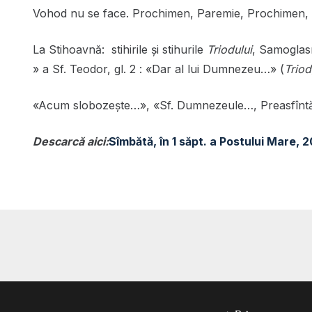
Vohod nu se face. Prochimen, Paremie, Prochimen, 
La Stihoavnă: stihirile și stihurile
Triodului
, Samoglasni
» a Sf. Teodor, gl. 2 : «Dar al lui Dumnezeu…» (
Triod
«Acum slobozește…», «Sf. Dumnezeule…, Preasfîntă
Descarcă aici:
Sîmbătă, în 1 săpt. a Postului Mare, 