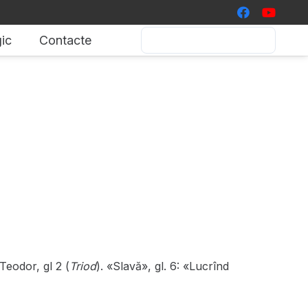
ic
Contacte
. Teodor, gl 2 (
Triod
). «Slavă», gl. 6: «Lucrînd