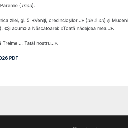
Paremie (
Triod
).
ca zilei, gl. 5: «Veniți, credincioșilor…» (
de 2 ori
) și Mucen
), «Și acum» a Născătoarei: «Toată nădejdea mea…».
 Treime…, Tatăl nostru…».
2026 PDF