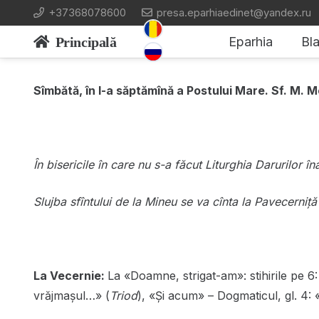
+37368078600
presa.eparhiaedinet@yandex.ru
Principală
Eparhia
Bla
Sîmbătă, în I-a săptămînă a Postului Mare. Sf. M. 
În bisericile în care nu s-a făcut Liturghia Darurilor îna
Slujba sfîntului de la Mineu se va cînta la Pavecerniț
La Vecernie:
La «Doamne, strigat-am»: stihirile pe 6: 
vrăjmașul…» (
Triod
), «Și acum» – Dogmaticul, gl. 4: