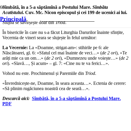
Sîmbătă, în a 5-a săptămînă a Postului Mare.
Sîmbăta
Acatistului
.
Cuv. Mc. Nicon episcopul și cei 199 de ucenici ai lui.
Principală
Slujba se săvîrșește doar din
Triod
.
În bisericile în care nu s-a făcut Liturghia Darurilor înainte sfințite,
Vecernia de vineri seara se slujește în felul următor:
La Vecernie:
La «Doamne, strigat-am»: stihirile pe 6: ale
Născătoarei, gl. 6: «Sfatul cel mai înainte de veci…» (
de 2 ori
), «Te
arăți mie ca un om…» (
de 2 ori
), «Dumnezeu unde voiește…» (
de 2
ori
). «Slavă…, Și acum» – gl. 7: «Cine nu te va ferici…».
Vohod nu este. Prochimenul și Paremiile din
Triod
.
«Învrednicește-ne, Doamne, în seara aceasta…». Ectenia de cerere:
«Să plinim rugăciunea noastră cea de seară…».
Descarcă aici:
Sîmbătă, în a 5-a săptămînă a Postului Mare.
PDF