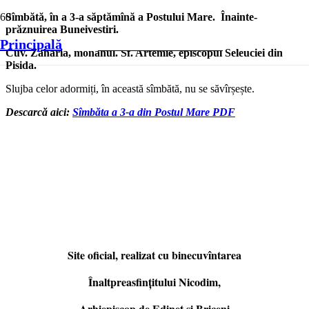
Sîmbătă, în a 3-a săptămînă a Postului Mare. Înainte-
prăznuirea Buneivestiri.
Principală
Cuv. Zaharia, monahul. Sf. Artemie, episcopul Seleuciei din
Pisida.
Slujba celor adormiți, în această sîmbătă, nu se săvîrșește.
Descarcă aici:
Sîmbăta a 3-a din Postul Mare PDF
Site oficial, realizat cu binecuvîntarea
Înaltpreasfințitului Nicodim,
Arhiepiscop de Edineţ şi Briceni