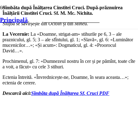
Sîmbăta după Înălțarea Cinstitei Cruci.
După-prăznuirea
Înălțării Cinstitei Cruci. Sf. M. Mc. Nichita.
Principală
Slujba se săvîrșește din
Octoih
și din
Mineu.
La Vecernie:
La «Doamne, strigat-am» stihurile pe 6, 3 – ale
praznicului, gl. 5; 3 – ale sfîntului, gl. 1; «Slavă», gl. 6: «Luminător
mucenicilor…»; «Și acum»: Dogmaticul, gl. 4: «Proorocul
David…».
Prochimenul, gl. 7: «Dumnezeul nostru în cer și pe pămînt, toate cîte
a voit, a făcut» cu cele 3 stihuri.
Ectenia întreită. «Învrednicește-ne, Doamne, în seara aceasta…»;
ectenia de cerere.
Descarcă aici:
Sîmbăta după Înălțarea Sf. Cruci PDF