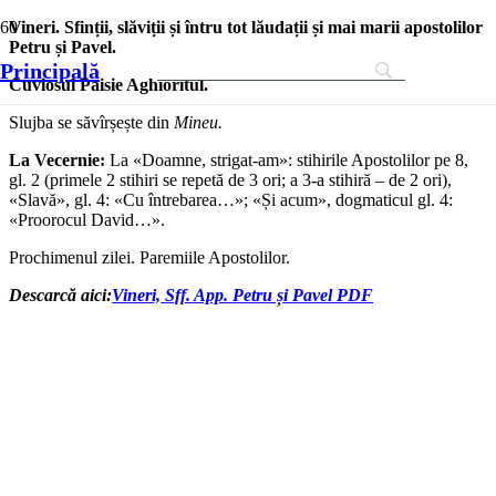
Vineri. Sfinții, slăviții și întru tot lăudații și mai marii apostolilor
Petru și Pavel.
Principală
Cuviosul Paisie Aghioritul.
Slujba se săvîrșește din
Mineu.
La Vecernie:
La «Doamne, strigat-am»: stihirile Apostolilor pe 8,
gl. 2 (primele 2 stihiri se repetă de 3 ori; a 3-a stihiră – de 2 ori),
«Slavă», gl. 4: «Cu întrebarea…»; «Și acum», dogmaticul gl. 4:
«Proorocul David…».
Prochimenul zilei. Paremiile Apostolilor.
Descarcă aici:
Vineri, Sff. App. Petru și Pavel PDF