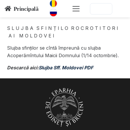
Principală
S L U J B A S F I N Ț I L O R O C R O T I T O R I
A I M O L D O V E I
Slujba sfinților se cîntă împreună cu slujba
Acoperămîntului Maicii Domnului (1/14 octombrie).
Descarcă aici:
Slujba Sff. Moldovei PDF