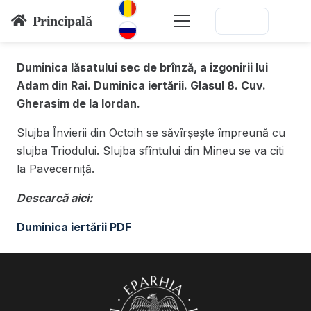
Principală
Duminica lăsatului sec de brînză, a izgonirii lui
Adam din Rai. Duminica iertării. Glasul 8. Cuv.
Gherasim de la Iordan.
Slujba Învierii din Octoih se săvîrșește împreună cu
slujba Triodului. Slujba sfîntului din Mineu se va citi
la Pavecerniță.
Descarcă aici:
Duminica iertării PDF