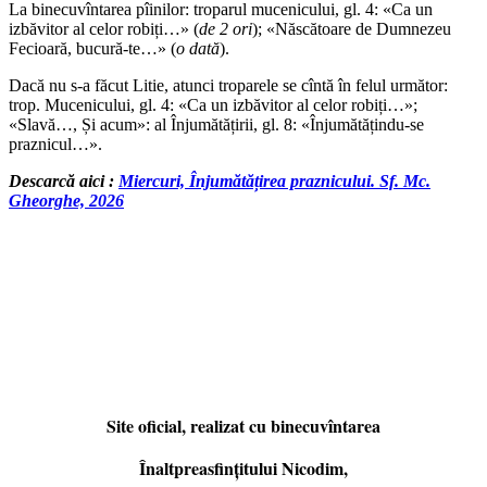
La binecuvîntarea pîinilor: troparul mucenicului, gl. 4: «Ca un
izbăvitor al celor robiți…» (
de 2 ori
); «Născătoare de Dumnezeu
Fecioară, bucură-te…» (
o dată
).
Dacă nu s-a făcut Litie, atunci troparele se cîntă în felul următor:
trop. Mucenicului, gl. 4: «Ca un izbăvitor al celor robiți…»;
«Slavă…, Și acum»: al Înjumătățirii, gl. 8: «Înjumătățindu-se
praznicul…».
Descarcă aici :
Miercuri, Înjumătățirea praznicului. Sf. Mc.
Gheorghe, 2026
Site oficial, realizat cu binecuvîntarea
Înaltpreasfințitului Nicodim,