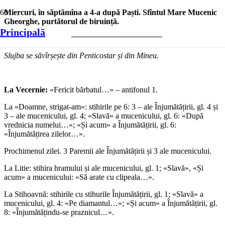
Miercuri, în săptămîna a 4-a după Paști.
Sfîntul Mare Mucenic
Gheorghe, purtătorul de biruință.
Principală
Slujba se săvîrșește din Penticostar și din Mineu.
La Vecernie:
«Fericit bărbatul…» – antifonul 1.
La «Doamne, strigat-am»: stihirile pe 6: 3 – ale Înjumătățirii, gl. 4 și
3 – ale mucenicului, gl. 4; «Slavă» a mucenicului, gl. 6: «După
vrednicia numelui…»; «Și acum» a Înjumătățirii, gl. 6:
«Înjumătățirea zilelor…».
Prochimenul zilei. 3 Paremii ale Înjumătățirii și 3 ale mucenicului.
La Litie: stihira hramului și ale mucenicului, gl. 1; «Slavă», «Și
acum» a mucenicului: «Să arate cu clipeala…».
La Stihoavnă: stihirile cu stihurile Înjumătățirii, gl. 1; «Slavă» a
mucenicului, gl. 4: «Pe diamantul…»; «Și acum» a Înjumătățirii, gl.
8: «Înjumătățindu-se praznicul…».