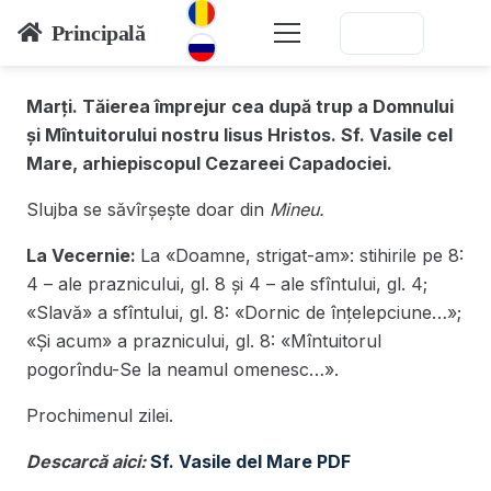
Principală
Marți. Tăierea împrejur cea după trup a Domnului
și Mîntuitorului nostru Iisus Hristos. Sf. Vasile cel
Mare, arhiepiscopul Cezareei Capadociei.
Slujba se săvîrșește doar din
Mineu.
La Vecernie:
La «Doamne, strigat-am»: stihirile pe 8:
4 – ale praznicului, gl. 8 și 4 – ale sfîntului, gl. 4;
«Slavă» a sfîntului, gl. 8: «Dornic de înțelepciune…»;
«Și acum» a praznicului, gl. 8: «Mîntuitorul
pogorîndu-Se la neamul omenesc…».
Prochimenul zilei.
Descarcă aici:
Sf. Vasile del Mare PDF