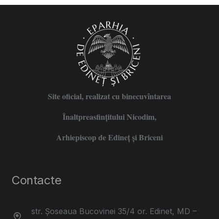
Site oficial, realizat cu binecuvîntarea
Înaltpreasfințitului Nicodim,
Arhiepiscop de Edineţ şi Briceni
Contacte
str. Șoseaua Bucovinei 35/4 or. Edinet, MD –