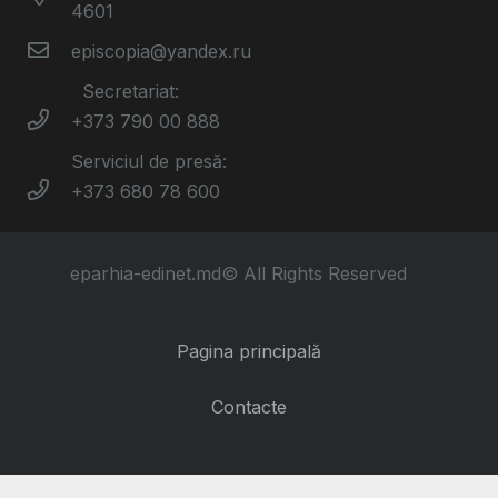
4601
episcopia@yandex.ru
Secretariat:
+373 790 00 888
Serviciul de presă:
+373 680 78 600
eparhia-edinet.md© All Rights Reserved
Pagina principală
Contacte