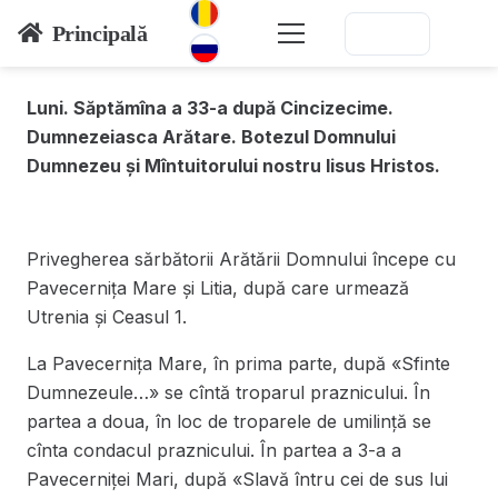
Principală
Luni. Săptămîna a 33-a după Cincizecime.
Dumnezeiasca Arătare. Botezul Domnului
Dumnezeu și Mîntuitorului nostru Iisus Hristos.
Privegherea sărbătorii Arătării Domnului începe cu
Pavecernița Mare și Litia, după care urmează
Utrenia și Ceasul 1.
La Pavecernița Mare, în prima parte, după «Sfinte
Dumnezeule…» se cîntă troparul praznicului. În
partea a doua, în loc de troparele de umilință se
cînta condacul praznicului. În partea a 3-a a
Pavecerniței Mari, după «Slavă întru cei de sus lui