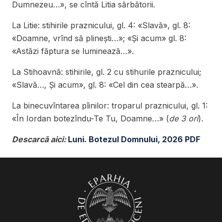
Dumnezeu…», se cîntă Litia sărbătorii.
La Litie: stihirile praznicului, gl. 4: «Slavă», gl. 8:
«Doamne, vrînd să plinești…»; «Și acum» gl. 8:
«Astăzi făptura se luminează…».
La Stihoavnă: stihirile, gl. 2 cu stihurile praznicului;
«Slavă…, Și acum», gl. 8: «Cel din cea stearpă…».
La binecuvîntarea pîinilor: troparul praznicului, gl. 1:
«În Iordan botezîndu-Te Tu, Doamne…» (
de 3 ori
).
Descarcă aici:
Luni. Botezul Domnului, 2026 PDF