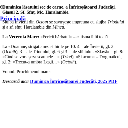
Duminica lăsatului sec de carne, a Înfricoșătoarei Judecăți.
Glasul 2.
Sf. Sfnț. Mc. Haralambie.
Principală
Slujba Învierii din
Octoih
se săvîrșește împreună cu slujba
Triodului
și a sf. sfnț. Haralambie din
Mineu
.
La Vecernia Mare:
«Fericit bărbatul» – catisma întîi toată.
La «Doamne, strigat-am»: stihirile pe 10: 4 – ale Învierii, gl. 2
(
Octoih
), 3 – ale Triodului, gl. 6 și 3 – ale sfîntului. «Slavă» – gl. 8:
«Cînd se vor așeza scaunele…» (
Triod
), «Și acum» – Dogmaticul,
gl. 2: «Trecut-a umbra Legii…» (
Octoih
).
Vohod. Prochimenul mare:
Descarcă aici:
Duminica Înfricoșătoarei Judecăți, 2025 PDF