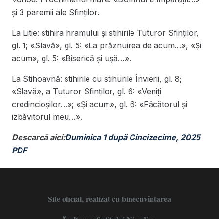
și 3 paremii ale Sfinților.
La Litie: stihira hramului și stihirile Tuturor Sfinților,
gl. 1; «Slavă», gl. 5: «La prăznuirea de acum…», «Și
acum», gl. 5: «Biserică și ușă…».
La Stihoavnă: stihirile cu stihurile Învierii, gl. 8;
«Slavă», a Tuturor Sfinților, gl. 6: «Veniți
credincioșilor…»; «Și acum», gl. 6: «Făcătorul și
izbăvitorul meu…».
Descarcă aici:
Duminica 1 după Cincizecime, 2025
PDF
Site oficial, realizat cu binecuvîntarea