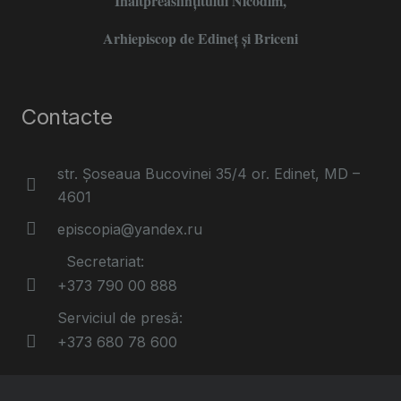
Înaltpreasfințitului Nicodim,
Arhiepiscop de Edineţ şi Briceni
Contacte
str. Șoseaua Bucovinei 35/4 or. Edinet, MD –
4601
episcopia@yandex.ru
Secretariat:
+373 790 00 888
Serviciul de presă:
+373 680 78 600