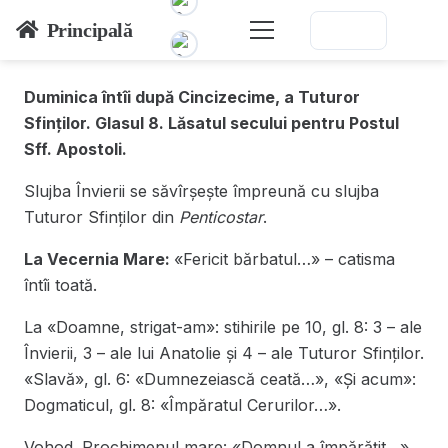
Principală
Duminica întîi după Cincizecime, a Tuturor
Sfinților. Glasul 8.
Lăsatul secului pentru Postul
Sff. Apostoli.
Slujba Învierii se săvîrșește împreună cu slujba
Tuturor Sfinților din
Penticostar
.
La Vecernia Mare:
«Fericit bărbatul…» – catisma
întîi toată.
La «Doamne, strigat-am»: stihirile pe 10, gl. 8: 3 – ale
Învierii, 3 – ale lui Anatolie și 4 – ale Tuturor Sfinților.
«Slavă», gl. 6: «Dumnezeiască ceată…», «Și acum»:
Dogmaticul, gl. 8: «Împăratul Cerurilor…».
Vohod. Prochimenul mare: «Domnul a împărățit…»