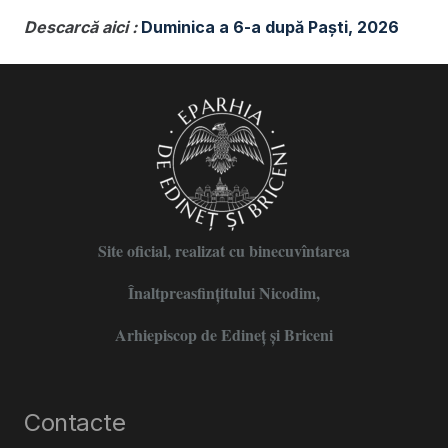
Descarcă aici :
Duminica a 6-a după Paști, 2026
Site oficial, realizat cu binecuvîntarea
Înaltpreasfințitului Nicodim,
Arhiepiscop de Edineţ şi Briceni
Contacte