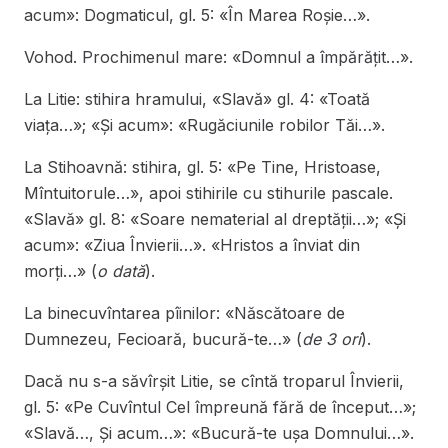
acum»: Dogmaticul, gl. 5: «În Marea Roșie…».
Vohod. Prochimenul mare: «Domnul a împărățit…».
La Litie: stihira hramului, «Slavă» gl. 4: «Toată
viața…»; «Și acum»: «Rugăciunile robilor Tăi…».
La Stihoavnă: stihira, gl. 5: «Pe Tine, Hristoase,
Mîntuitorule…», apoi stihirile cu stihurile pascale.
«Slavă» gl. 8: «Soare nematerial al dreptății…»; «Și
acum»: «Ziua Învierii…». «Hristos a înviat din
morți…» (
o dată
).
La binecuvîntarea pîinilor: «Născătoare de
Dumnezeu, Fecioară, bucură-te…» (
de 3 ori
).
Dacă nu s-a săvîrșit Litie, se cîntă troparul Învierii,
gl. 5: «Pe Cuvîntul Cel împreună fără de început…»;
«Slavă…, Și acum…»: «Bucură-te ușa Domnului…».