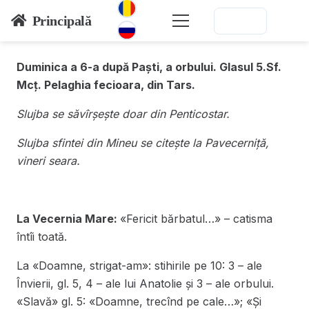
Principală
Duminica a 6-a după Paști, a orbului. Glasul 5.
Sf.
Mcț. Pelaghia fecioara, din Tars.
Slujba se săvîrșește doar din Penticostar.
Slujba sfintei din Mineu se citește la Pavecerniță,
vineri seara.
La Vecernia Mare:
«Fericit bărbatul…» – catisma
întîi toată.
La «Doamne, strigat-am»: stihirile pe 10: 3 – ale
Învierii, gl. 5, 4 – ale lui Anatolie și 3 – ale orbului.
«Slavă» gl. 5: «Doamne, trecînd pe cale…»; «Și