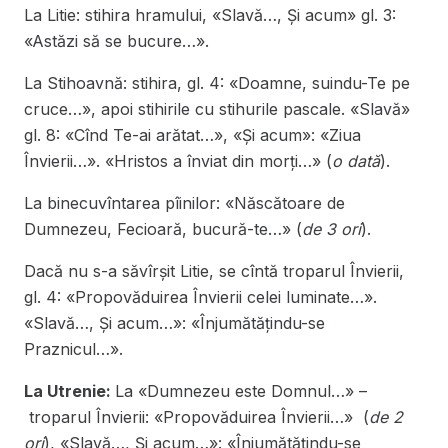
La Litie: stihira hramului, «Slavă…, Și acum» gl. 3:
«Astăzi să se bucure…».
La Stihoavnă: stihira, gl. 4: «Doamne, suindu-Te pe
cruce…», apoi stihirile cu stihurile pascale. «Slavă»
gl. 8: «Cînd Te-ai arătat…», «Și acum»: «Ziua
Învierii…». «Hristos a înviat din morți…» (
o dată
).
La binecuvîntarea pîinilor: «Născătoare de
Dumnezeu, Fecioară, bucură-te…» (
de 3 ori
).
Dacă nu s-a săvîrșit Litie, se cîntă troparul Învierii,
gl. 4: «Propovăduirea Învierii celei luminate…».
«Slavă…, Și acum…»: «Înjumătățindu-se
Praznicul…».
La Utrenie:
La «Dumnezeu este Domnul…» –
troparul Învierii: «Propovăduirea Învierii…» (
de 2
ori
), «Slavă…, Și acum…»: «Înjumătățindu-se