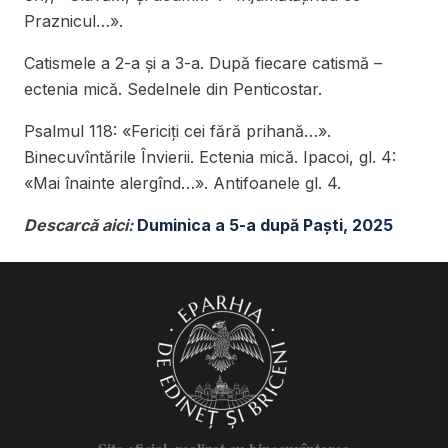
Praznicul…».
Catismele a 2-a și a 3-a. După fiecare catismă –
ectenia mică. Sedelnele din Penticostar.
Psalmul 118: «Fericiți cei fără prihană…».
Binecuvîntările Învierii. Ectenia mică. Ipacoi, gl. 4:
«Mai înainte alergînd…». Antifoanele gl. 4.
Descarcă aici:
Duminica a 5-a după Paști, 2025