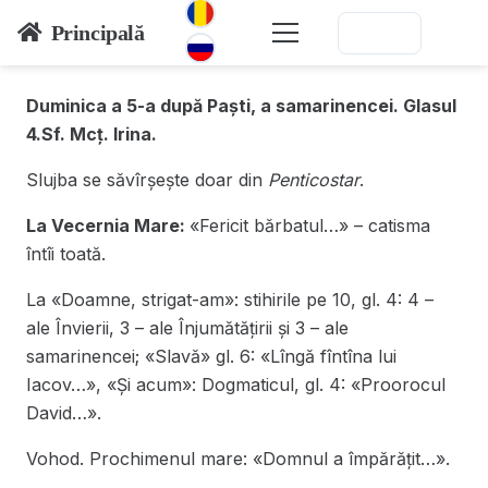
Principală
Duminica a 5-a după Paști, a samarinencei. Glasul
4.
Sf. Mcț. Irina.
Slujba se săvîrșește doar din
Penticostar
.
La Vecernia Mare:
«Fericit bărbatul…» – catisma
întîi toată.
La «Doamne, strigat-am»: stihirile pe 10, gl. 4: 4 –
ale Învierii, 3 – ale Înjumătățirii și 3 – ale
samarinencei; «Slavă» gl. 6: «Lîngă fîntîna lui
Iacov…», «Și acum»: Dogmaticul, gl. 4: «Proorocul
David…».
Vohod. Prochimenul mare: «Domnul a împărățit…».