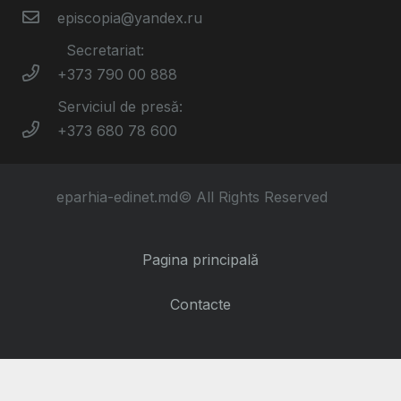
episcopia@yandex.ru
Secretariat:
+373 790 00 888
Serviciul de presă:
+373 680 78 600
eparhia-edinet.md© All Rights Reserved
Pagina principală
Contacte