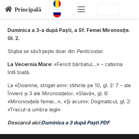
Principală
Duminica a 3-a după Paști, a Sf. Femei Mironosițe.
Gl. 2.
Slujba se săvîrșește doar din
Penticostar
.
La Vecernia Mare:
«Fericit bărbatul…» – catisma
întîi toată.
La «Doamne, strigat-am»: stihirile pe 10, gl. 2: 7 – ale
Învierii și 3 ale Mironosițelor. «Slavă», gl. 6:
«Mironosițele femei…», «Și acum»: Dogmaticul, gl. 2:
«Trecut-a umbra legii»
Descarcă aici:
Duminica a 3 după Paști PDF