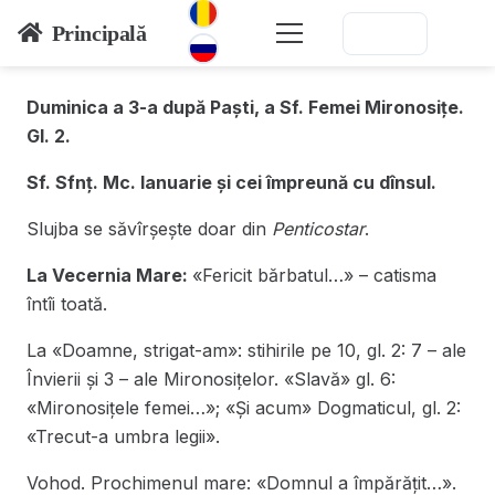
Principală
Duminica a 3-a după Paști, a Sf. Femei Mironosițe.
Gl. 2.
Sf. Sfnț. Mc. Ianuarie și cei împreună cu dînsul.
Slujba se săvîrșește doar din
Penticostar
.
La Vecernia Mare:
«Fericit bărbatul…» – catisma
întîi toată.
La «Doamne, strigat-am»: stihirile pe 10, gl. 2: 7 – ale
Învierii și 3 – ale Mironosițelor. «Slavă» gl. 6:
«Mironosițele femei…»; «Și acum» Dogmaticul, gl. 2:
«Trecut-a umbra legii».
Vohod. Prochimenul mare: «Domnul a împărățit…».