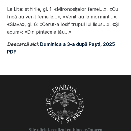
La Litie: stihirile, gl. 1: «Mironosițelor femei…», «Cu
frică au venit femeile…», «Venit-au la mormînt…».
«Slavă», gl. 6: «Cerut-a Iosif trupul lui Iisus…», «Și
acum»: «Din pîntecele tău…».
Descarcă aici:
Duminica a 3-a după Paști, 2025
PDF
Site oficial, realizat cu binecuvîntarea