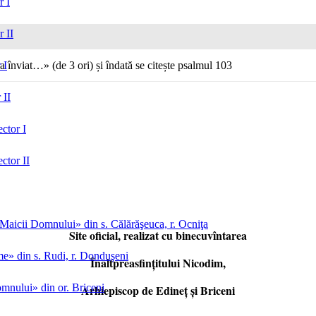
r I
r II
a înviat…» (de 3 ori) și îndată se citește psalmul 103
 I
 II
ctor I
ctor II
aicii Domnului» din s. Călărăşeuca, r. Ocniţa
Site oficial, realizat cu binecuvîntarea
me» din s. Rudi, r. Donduşeni
Înaltpreasfințitului Nicodim,
mnului» din or. Briceni
Arhiepiscop de Edineţ şi Briceni