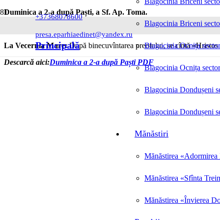
Blagocinia Briceni secto
Duminica a 2-a după Paști, a Sf. Ap. Toma.
+37368078600
Blagocinia Briceni secto
Slujba se săvîrșește doar din Penticostar.
presa.eparhiaedinet@yandex.ru
Principală
La Vecernia Mare:
După binecuvîntarea preotului, se cîntă «Hristos 
Blagocinia Ocnița sector
Descarcă aici:
Duminica a 2-a după Paști PDF
Blagocinia Ocnița sector
Blagocinia Dondușeni se
Blagocinia Dondușeni se
Mănăstiri
Mănăstirea «Adormirea M
Mănăstirea «Sfînta Trei
Mănăstirea «Învierea Do