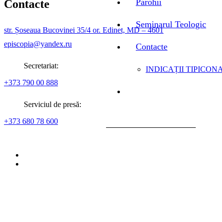
Parohii
Contacte
Seminarul Teologic
str. Șoseaua Bucovinei 35/4 or. Edinet, MD – 4601
episcopia@yandex.ru
Contacte
Secretariat:
INDICAȚII TIPICONA
+373 790 00 888
Serviciul de presă:
+373 680 78 600