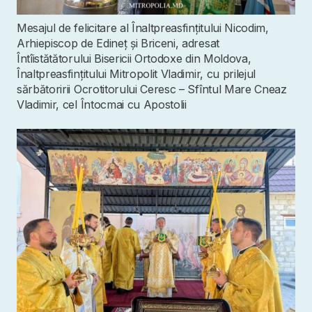
Mesajul de felicitare al Înaltpreasfințitului Nicodim,
Arhiepiscop de Edineț și Briceni, adresat
Întîistătătorului Bisericii Ortodoxe din Moldova,
Înaltpreasfințitului Mitropolit Vladimir, cu prilejul
sărbătoririi Ocrotitorului Ceresc – Sfîntul Mare Cneaz
Vladimir, cel Întocmai cu Apostolii