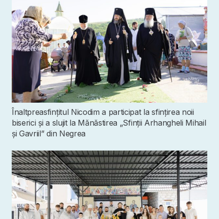
Înaltpreasfințitul Nicodim a participat la sfințirea noii
biserici și a slujit la Mănăstirea „Sfinții Arhangheli Mihail
și Gavriil” din Negrea