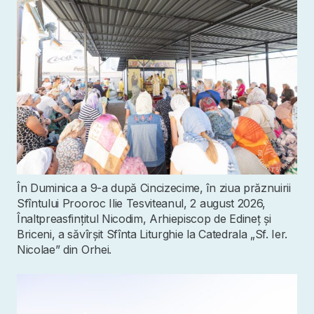
În Duminica a 9-a după Cincizecime, în ziua prăznuirii
Sfîntului Prooroc Ilie Tesviteanul, 2 august 2026,
Înaltpreasfințitul Nicodim, Arhiepiscop de Edineț și
Briceni, a săvîrșit Sfînta Liturghie la Catedrala „Sf. Ier.
Nicolae” din Orhei.