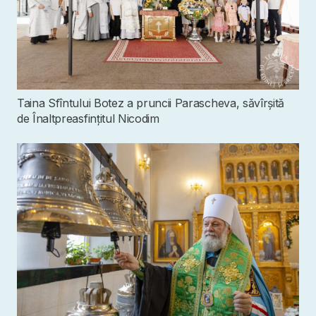
Taina Sfîntului Botez a pruncii Parascheva, săvîrșită
de Înaltpreasfințitul Nicodim