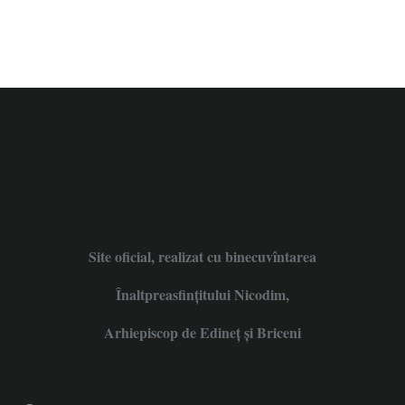
Site oficial, realizat cu binecuvîntarea
Înaltpreasfințitului Nicodim,
Arhiepiscop de Edineţ şi Briceni