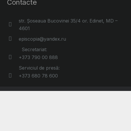
Contacte
str. Șoseaua Bucovinei 35/4 or. Edinet, MD –
4601
episcopia@yandex.ru
Secretariat:
+373 790 00 888
Serviciul de presă:
+373 680 78 600
eparhia-edinet.md© All Rights Reserved
Pagina principală