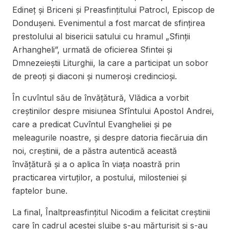
Edineț și Briceni și Preasfințitului Patrocl, Episcop de
Dondușeni. Evenimentul a fost marcat de sfințirea
prestolului al bisericii satului cu hramul „Sfinții
Arhangheli”, urmată de oficierea Sfintei și
Dmnezeieștii Liturghii, la care a participat un sobor
de preoți și diaconi și numeroși credincioși.
În cuvîntul său de învățătură, Vlădica a vorbit
creștinilor despre misiunea Sfîntului Apostol Andrei,
care a predicat Cuvîntul Evangheliei și pe
meleagurile noastre, și despre datoria fiecăruia din
noi, creștinii, de a păstra autentică această
învățătură și a o aplica în viața noastră prin
practicarea virtuților, a postului, milosteniei și
faptelor bune.
La final, Înaltpreasfințitul Nicodim a felicitat creștinii
care în cadrul acestei slujbe s-au mărturisit și s-au