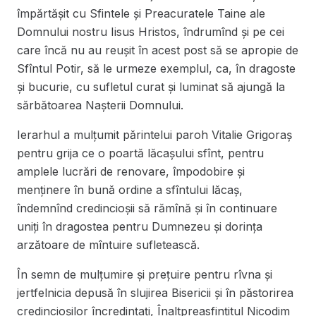
împărtășit cu Sfintele și Preacuratele Taine ale
Domnului nostru Iisus Hristos, îndrumînd și pe cei
care încă nu au reușit în acest post să se apropie de
Sfîntul Potir, să le urmeze exemplul, ca, în dragoste
și bucurie, cu sufletul curat și luminat să ajungă la
sărbătoarea Nașterii Domnului.
Ierarhul a mulțumit părintelui paroh Vitalie Grigoraș
pentru grija ce o poartă lăcașului sfînt, pentru
amplele lucrări de renovare, împodobire și
menținere în bună ordine a sfîntului lăcaș,
îndemnînd credincioșii să rămînă și în continuare
uniți în dragostea pentru Dumnezeu și dorința
arzătoare de mîntuire sufletească.
În semn de mulțumire și prețuire pentru rîvna și
jertfelnicia depusă în slujirea Bisericii și în păstorirea
credincioșilor încredințați, Înaltpreasfințitul Nicodim